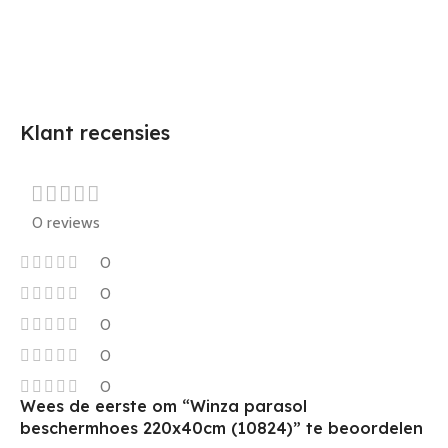
Klant recensies
0 reviews
0
0
0
0
0
Wees de eerste om “Winza parasol
beschermhoes 220x40cm (10824)” te beoordelen