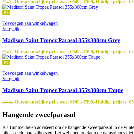
Oorspronkelijke prijs was: €649,-.
€
599,-
Huidige prijs is: €5
€
649,-
-8%
Toevoegen aan winkelwagen
Vergelijk
Madison Saint Tropez Parasol 355x300cm Grey
Oorspronkelijke prijs was: €649,-.
€
599,-
Huidige prijs is: €5
€
649,-
-8%
Toevoegen aan winkelwagen
Vergelijk
Madison Saint Tropez Parasol 355x300cm Taupe
Oorspronkelijke prijs was: €649,-.
€
599,-
Huidige prijs is: €5
€
649,-
Hangende zweefparasol
KJ Tuinmeubelen adviseert om de hangende zweefparasol in de winter n
bijpassende parasolhoezen. Let wel goed op dat u de parasolhoes nie