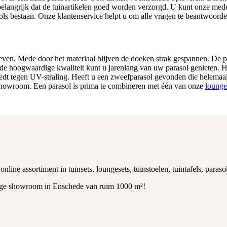
t belangrijk dat de tuinartikelen goed worden verzorgd. U kunt onze m
sols bestaan. Onze klantenservice helpt u om alle vragen te beantwoorde
geven. Mede door het materiaal blijven de doeken strak gespannen. De
r de hoogwaardige kwaliteit kunt u jarenlang van uw parasol genieten. H
 biedt tegen UV-straling. Heeft u een zweefparasol gevonden die helem
 showroom. Een parasol is prima te combineren met één van onze
lounge
e assortiment in tuinsets, loungesets, tuinstoelen, tuintafels, paraso
htige showroom in Enschede van ruim 1000 m²!