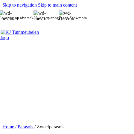
Skip to navigation
Skip to main content
Levering op afspraak
20 jaar ervaring
Eigen Showroom
Zweefparasols
Home
/
Parasols
/
Zweefparasols