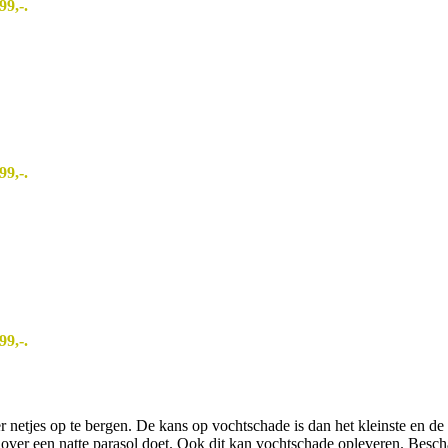
99,-.
99,-.
99,-.
etjes op te bergen. De kans op vochtschade is dan het kleinste en de l
t over een natte parasol doet. Ook dit kan vochtschade opleveren. Bes