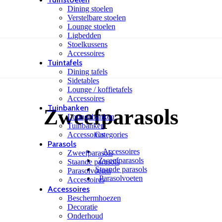
Dining stoelen
Verstelbare stoelen
Lounge stoelen
Ligbedden
Stoelkussens
Accessoires
Tuintafels
Dining tafels
Sidetables
Lounge / koffietafels
Accessoires
Tuinbanken
Zweefparasols
Loungebanken
Tuinbanken
Accessoires
Categories
Parasols
Accessoires
Zweefparasols
Zweefparasols
Staande parasols
Staande parasols
Parasolvoeten
Parasolvoeten
Accessoires
Accessoires
Beschermhoezen
Decoratie
Onderhoud