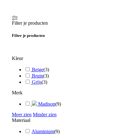
Filter je producten
Filter je producten
Kleur
Beige
(
3
)
Bruin
(
3
)
Grijs
(
3
)
Merk
Madison
(
9
)
Meer zien
Minder zien
Materiaal
Aluminium
(
9
)