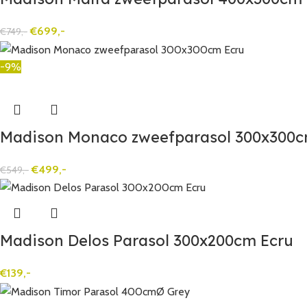
€
699,-
€
749,-
-9%
Madison Monaco zweefparasol 300x300c
€
499,-
€
549,-
Madison Delos Parasol 300x200cm Ecru
€
139,-