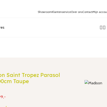
Showroom
Klantenservice
Over ons
Contact
Mijn accou
res
n Saint Tropez Parasol
00cm Taupe
9,-