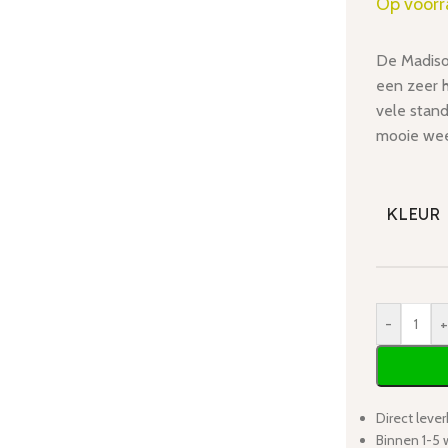
Op voor
De Madiso
een zeer 
vele stand
mooie wee
KLEUR
-
+
Direct lever
Binnen 1-5 