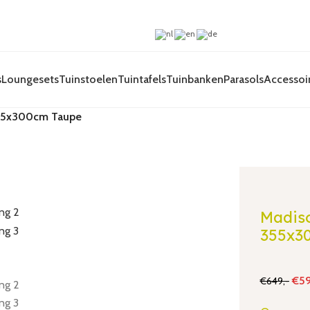
s
Loungesets
Tuinstoelen
Tuintafels
Tuinbanken
Parasols
Accessoi
355x300cm Taupe
Madiso
355x3
€
59
€
649,-