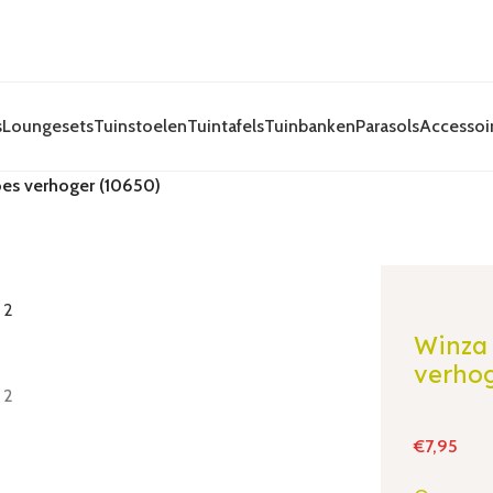
s
Loungesets
Tuinstoelen
Tuintafels
Tuinbanken
Parasols
Accessoi
es verhoger (10650)
Winza
verhog
€
7,95