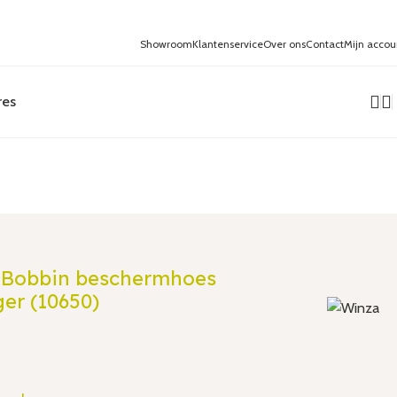
Showroom
Klantenservice
Over ons
Contact
Mijn accou
res
 Bobbin beschermhoes
er (10650)