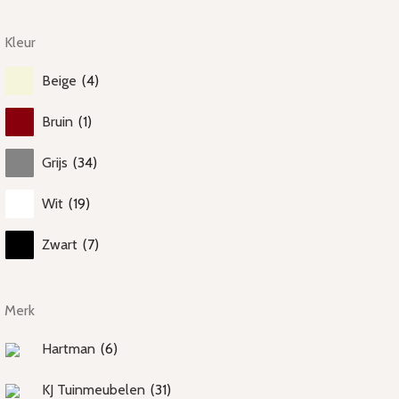
Kleur
Beige
(
4
)
Bruin
(
1
)
Grijs
(
34
)
Wit
(
19
)
Zwart
(
7
)
Merk
Hartman
(
6
)
KJ Tuinmeubelen
(
31
)