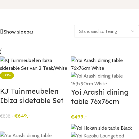
Show sidebar
-23%
KJ Tuinmeubelen
Yoi Arashi dining
Ibiza sidetable Set
table 76x76cm
van 2 Teak/White
White
€
649,-
€
838,-
€
499,-