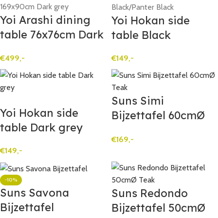
Yoi Arashi dining
Yoi Hokan side
table 76x76cm Dark
table Black
grey
€
149,-
€
499,-
Suns Simi
Yoi Hokan side
Bijzettafel 60cmØ
table Dark grey
Teak
€
169,-
€
149,-
-10%
Suns Savona
Suns Redondo
Bijzettafel
Bijzettafel 50cmØ