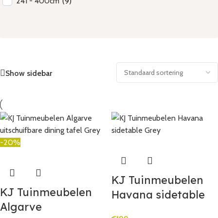
241 - 400cm
(
9
)
Show sidebar
-20%
KJ Tuinmeubelen
KJ Tuinmeubelen
Havana sidetable
Algarve
Grey