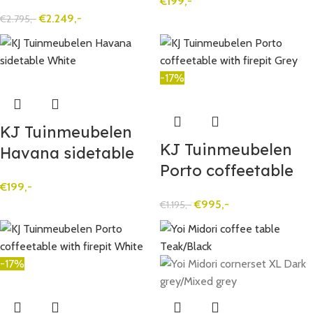
€
199,-
uitschuifbare
€
2.249,-
€
2.795,-
dining tafel Grey
-17%
KJ Tuinmeubelen
KJ Tuinmeubelen
Havana sidetable
Porto coffeetable
White
€
199,-
with firepit Grey
€
995,-
€
1.195,-
-17%