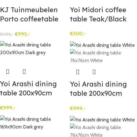
KJ Tuinmeubelen
Yoi Midori coffee
Porto coffeetable
table Teak/Black
with firepit White
€
500,-
€
995,-
€
1.195,-
Yoi Arashi dining
Yoi Arashi dining
table 200x90cm
table 200x90cm
Dark grey
White
€
999,-
€
999,-