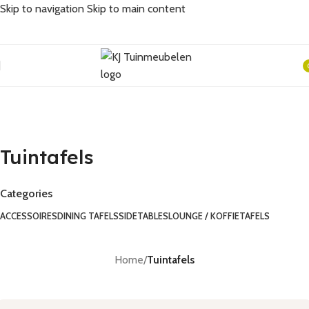
Skip to navigation
Skip to main content
Tuintafels
i
Tuintafels
Categories
ACCESSOIRES
DINING TAFELS
SIDETABLES
LOUNGE / KOFFIETAFELS
Home
/
Tuintafels