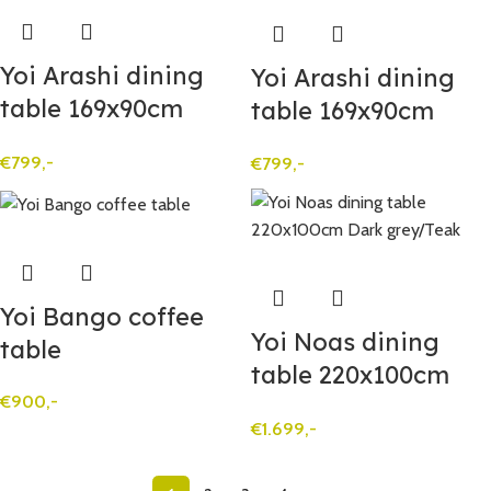
Yoi Arashi dining
Yoi Arashi dining
table 169x90cm
table 169x90cm
Dark grey
White
€
799,-
€
799,-
Yoi Bango coffee
Yoi Noas dining
table
table 220x100cm
€
900,-
Dark grey/Teak
€
1.699,-