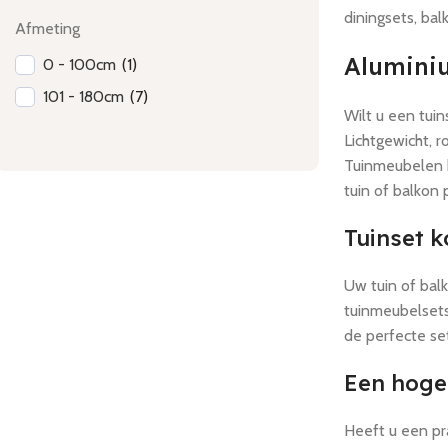
diningsets, bal
Afmeting
Aluminium
0 - 100cm
(
1
)
101 - 180cm
(
7
)
Wilt u een tuin
Lichtgewicht, r
Tuinmeubelen h
tuin of balkon 
Tuinset k
Uw tuin of bal
tuinmeubelsets
de perfecte set
Een hoge 
Heeft u een pr