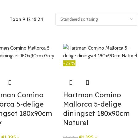
Toon
9
12
18
24
-22%
tman Comino
Hartman Comino
orca 5-delige
Mallorca 5-delige
ingset 180x90cm
diningset 180x90cm
y
Naturel
€
1.395,-
€
1.395,-
-
€
1.795,-