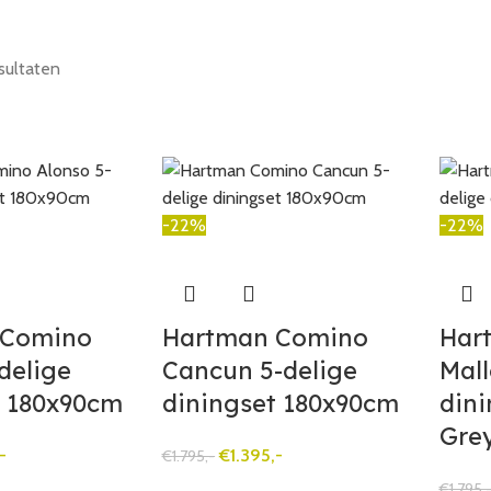
sultaten
-22%
-22%
 Comino
Hartman Comino
Har
delige
Cancun 5-delige
Mall
t 180x90cm
diningset 180x90cm
din
Gre
-
€
1.395,-
€
1.795,-
€
1.795,