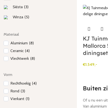
Siësta
(
3
)
Winza
(
5
)
Materiaal
KJ Tuinm
Aluminium
(
8
)
Mallorca 
Ceramic
(
4
)
diningse
Vlechtwerk
(
8
)
€
1.549,-
Vorm
Rechthoekig
(
4
)
Buiten z
Rond
(
3
)
Vierkant
(
1
)
Of u nu een uit
Van aluminium t