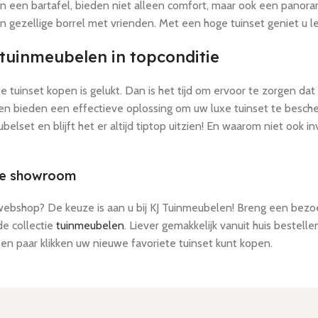
n een bartafel, bieden niet alleen comfort, maar ook een panoram
n gezellige borrel met vrienden. Met een hoge tuinset geniet u lette
tuinmeubelen in topconditie
e tuinset kopen is gelukt. Dan is het tijd om ervoor te zorgen dat
 bieden een effectieve oplossing om uw luxe tuinset te bescher
elset en blijft het er altijd tiptop uitzien! En waarom niet ook i
ze showroom
ebshop? De keuze is aan u bij KJ Tuinmeubelen! Breng een bez
de collectie
tuinmeubelen
. Liever gemakkelijk vanuit huis bestel
een paar klikken uw nieuwe favoriete tuinset kunt kopen.