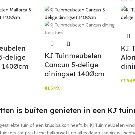
eubelen
KJ 
KJ Tuinmeubelen
5-delige
Alon
Cancun 5-delige
t 140Øcm
din
diningset 140Øcm
€
1.549
€
1.549,-
itten is buiten genieten in een KJ tui
gestrekte tuin of een knus balkon heeft, bij KJ Tuinmeubelen vind
uinsets tot praktische balkonsets en alles daartussenin; wij hebb