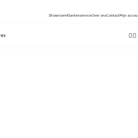
Showroom
Klantenservice
Over ons
Contact
Mijn accou
res