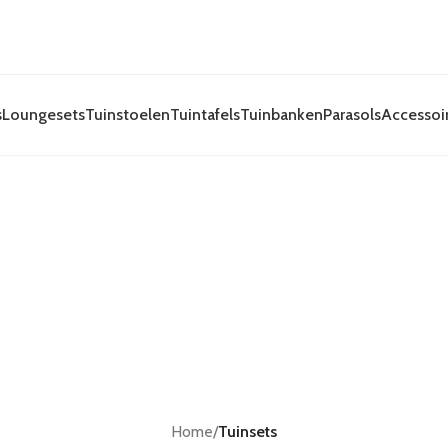
s
Loungesets
Tuinstoelen
Tuintafels
Tuinbanken
Parasols
Accessoi
Home
/
Tuinsets