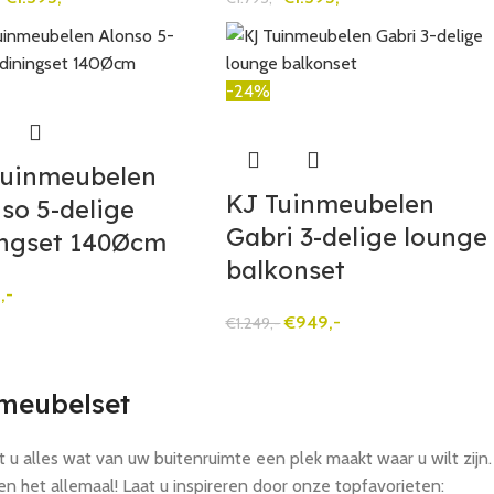
-24%
Tuinmeubelen
KJ Tuinmeubelen
so 5-delige
Gabri 3-delige lounge
ingset 140Øcm
balkonset
,-
€
949,-
€
1.249,-
nmeubelset
t u alles wat van uw buitenruimte een plek maakt waar u wilt zijn.
en het allemaal! Laat u inspireren door onze topfavorieten: