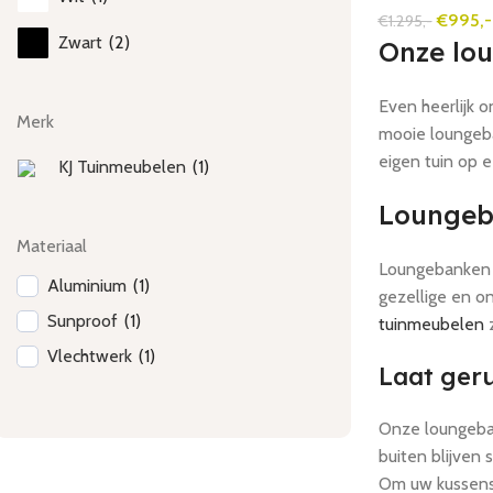
€
995,-
€
1.295,-
Zwart
(
2
)
Onze lou
Even heerlijk 
Merk
mooie loungeban
eigen tuin op 
KJ Tuinmeubelen
(
1
)
Loungeb
Materiaal
Loungebanken z
Aluminium
(
1
)
gezellige en o
Sunproof
(
1
)
tuinmeubelen
z
Vlechtwerk
(
1
)
Laat ger
Onze loungeban
buiten blijven
Om uw kussens 