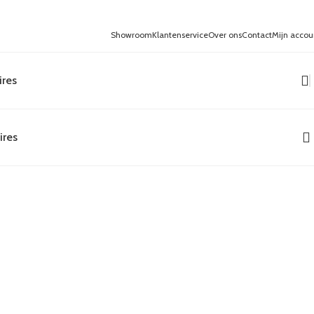
Showroom
Klantenservice
Over ons
Contact
Mijn accou
ires
ires