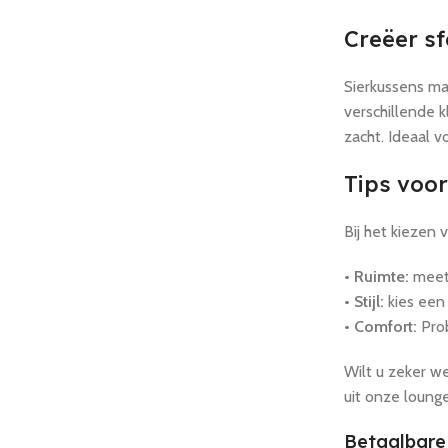
Creëer sf
Sierkussens ma
verschillende k
zacht. Ideaal 
Tips voor
Bij het kiezen 
• Ruimte:
meet 
• Stijl:
kies een 
• Comfort:
Prob
Wilt u zeker w
uit onze lounge
Betaalbare