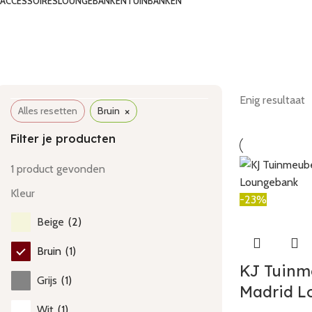
ACCESSOIRES
LOUNGEBANKEN
TUINBANKEN
Enig resultaat
×
Alles resetten
Bruin
Filter je producten
1
product gevonden
Kleur
-23%
Beige
(
2
)
Bruin
(
1
)
KJ Tuinm
Grijs
(
1
)
Madrid L
Wit
(
1
)