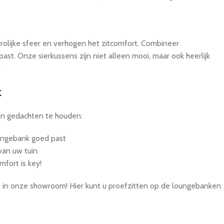
rolijke sfeer en verhogen het zitcomfort. Combineer
past. Onze sierkussens zijn niet alleen mooi, maar ook heerlijk
.
k
 in gedachten te houden:
oungebank goed past
 van uw tuin
fort is key!
gs in onze showroom! Hier kunt u proefzitten op de loungebanken