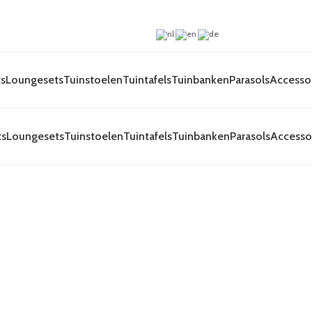
s
Loungesets
Tuinstoelen
Tuintafels
Tuinbanken
Parasols
Accesso
ts
Loungesets
Tuinstoelen
Tuintafels
Tuinbanken
Parasols
Accesso