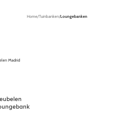
Home
/
Tuinbanken
/
Loungebanken
eubelen
oungebank