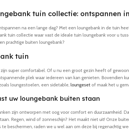
ngebank tuin collectie: ontspannen in 
ontspannen na een lange dag? Met een loungebank in de tuin heef
k tuin collectie waar vast de ideale tuin loungebank voor u tusse
een prachtige buiten loungebank?
ank tuin
ijn super comfortabel. Of u nu een groot gezin heeft of gewoon g
ntspannende plek waar iedereen van kan genieten. Bovendien k
oals loungestoelen, een sidetable,
loungeset
of maak het u gema
ust uw loungebank buiten staan
ken zijn ontworpen met oog voor comfort en duurzaamheid. Dank
 staan. Regen, wind of zonneschijn? Het maakt niet uit! Onze bu
te beschermen, raden we u wel aan om deze bij regenachtig weer 