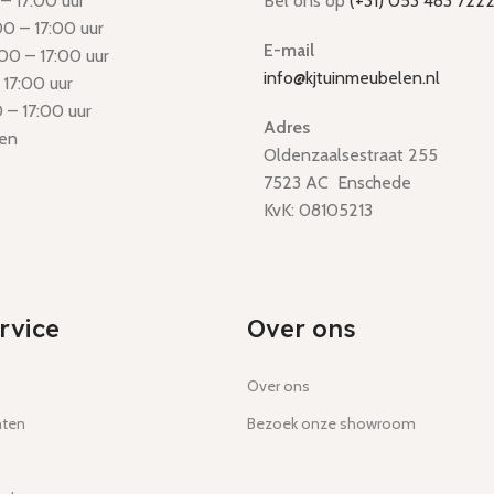
– 17:00 uur
Bel ons op
(+31) 053 483 722
0 – 17:00 uur
E-mail
00 – 17:00 uur
info@kjtuinmeubelen.nl
 17:00 uur
 – 17:00 uur
Adres
en
Oldenzaalsestraat 255
7523 AC Enschede
KvK: 08105213
rvice
Over ons
Over ons
hten
Bezoek onze showroom