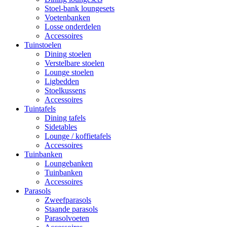
Stoel-bank loungesets
Voetenbanken
Losse onderdelen
Accessoires
Tuinstoelen
Dining stoelen
Verstelbare stoelen
Lounge stoelen
Ligbedden
Stoelkussens
Accessoires
Tuintafels
Dining tafels
Sidetables
Lounge / koffietafels
Accessoires
Tuinbanken
Loungebanken
Tuinbanken
Accessoires
Parasols
Zweefparasols
Staande parasols
Parasolvoeten