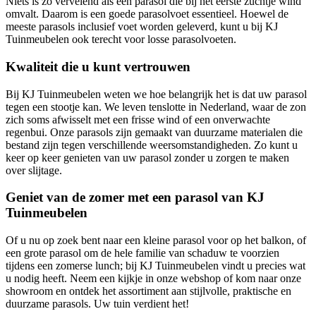
Niets is zo vervelend als een parasol die bij het eerste zuchtje wind
omvalt. Daarom is een goede parasolvoet essentieel. Hoewel de
meeste parasols inclusief voet worden geleverd, kunt u bij KJ
Tuinmeubelen ook terecht voor losse parasolvoeten.
Kwaliteit die u kunt vertrouwen
Bij KJ Tuinmeubelen weten we hoe belangrijk het is dat uw parasol
tegen een stootje kan. We leven tenslotte in Nederland, waar de zon
zich soms afwisselt met een frisse wind of een onverwachte
regenbui. Onze parasols zijn gemaakt van duurzame materialen die
bestand zijn tegen verschillende weersomstandigheden. Zo kunt u
keer op keer genieten van uw parasol zonder u zorgen te maken
over slijtage.
Geniet van de zomer met een parasol van KJ
Tuinmeubelen
Of u nu op zoek bent naar een kleine parasol voor op het balkon, of
een grote parasol om de hele familie van schaduw te voorzien
tijdens een zomerse lunch; bij KJ Tuinmeubelen vindt u precies wat
u nodig heeft. Neem een kijkje in onze webshop of kom naar onze
showroom en ontdek het assortiment aan stijlvolle, praktische en
duurzame parasols. Uw tuin verdient het!