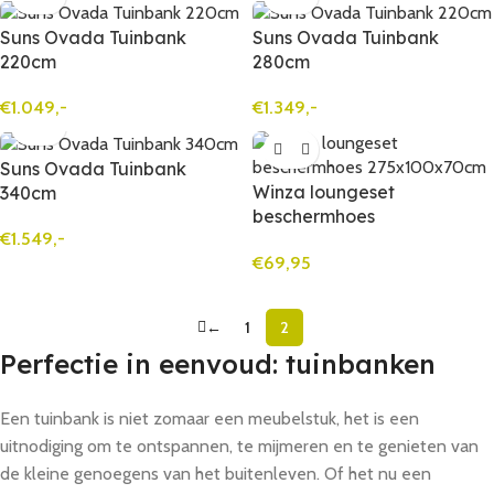
Suns Ovada Tuinbank
Suns Ovada Tuinbank
220cm
280cm
€
1.049,-
€
1.349,-
Suns Ovada Tuinbank
Winza loungeset
340cm
beschermhoes
€
1.549,-
275x100x70cm (10900)
€
69,95
←
1
2
Perfectie in eenvoud: tuinbanken
Een tuinbank is niet zomaar een meubelstuk, het is een
uitnodiging om te ontspannen, te mijmeren en te genieten van
de kleine genoegens van het buitenleven. Of het nu een