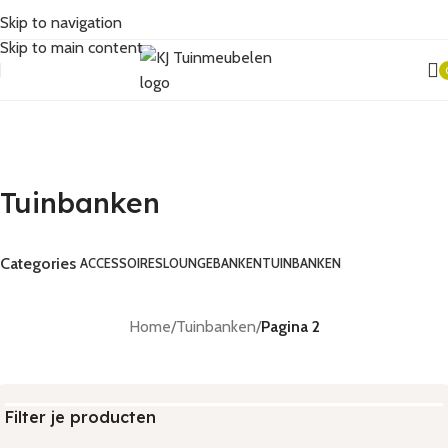
Skip to navigation
Skip to main content
Tuinbanken
i
Tuinbanken
Categories
ACCESSOIRES
LOUNGEBANKEN
TUINBANKEN
Home
/
Tuinbanken
/
Pagina 2
Filter je producten