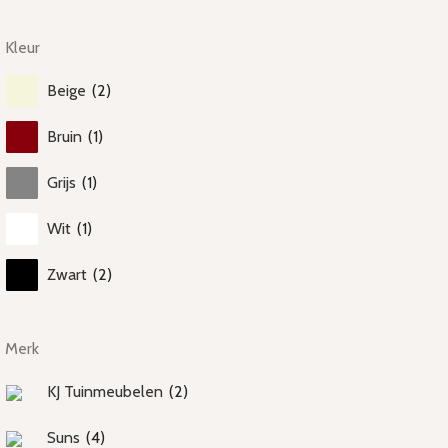
Kleur
Beige
(
2
)
Bruin
(
1
)
Grijs
(
1
)
Wit
(
1
)
Zwart
(
2
)
Merk
KJ Tuinmeubelen
(
2
)
Suns
(
4
)